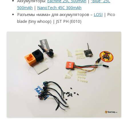
Аккумуляторы:
Eachine 25C 500mAh
|
“Blue” 25C
500mAh
|
NanoTech 45C 300mAh
Разъемы «мама» для аккумуляторов –
LOSI
| Pico
blade (tiny whoop) | JST PH (E010)