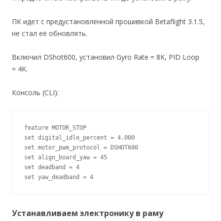
ПК идет с предустановленной прошивкой Betaflight 3.1.5,
не стал её обновлять.
Включил DShot600, установил Gyro Rate = 8K, PID Loop
= 4K.
Консоль (CLI):
feature MOTOR_STOP

set digital_idle_percent = 4.000

set motor_pwm_protocol = DSHOT600

set align_board_yaw = 45

set deadband = 4

set yaw_deadband = 4
Устанавливаем электронику в раму