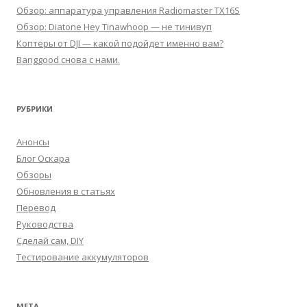
Обзор: аппаратура управления Radiomaster TX16S
Обзор: Diatone Hey Tinawhoop — не тинивуп
Коптеры от DJI — какой подойдет именно вам?
Banggood снова с нами.
РУБРИКИ
Анонсы
Блог Оскара
Обзоры
Обновления в статьях
Перевод
Руководства
Сделай сам, DIY
Тестирование аккумуляторов
МЕТА