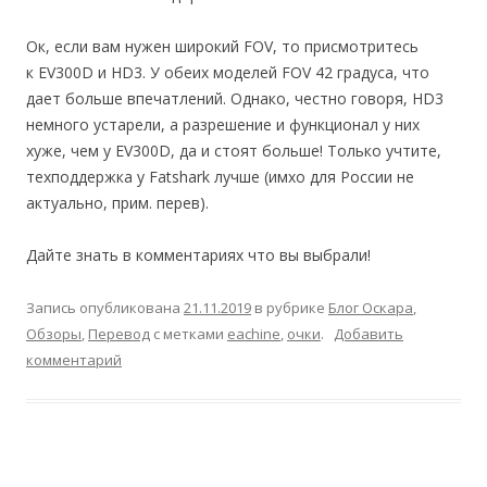
Ок, если вам нужен широкий FOV, то присмотритесь
к EV300D и HD3. У обеих моделей FOV 42 градуса, что
дает больше впечатлений. Однако, честно говоря, HD3
немного устарели, а разрешение и функционал у них
хуже, чем у EV300D, да и стоят больше! Только учтите,
техподдержка у Fatshark лучше (имхо для России не
актуально, прим. перев).
Дайте знать в комментариях что вы выбрали!
Запись опубликована
21.11.2019
в рубрике
Блог Оскара
,
Обзоры
,
Перевод
с метками
eachine
,
очки
.
Добавить
комментарий