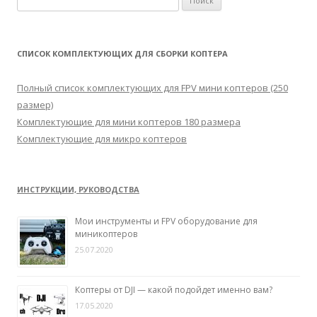
а
й
т
СПИСОК КОМПЛЕКТУЮЩИХ ДЛЯ СБОРКИ КОПТЕРА
и
:
Полный список комплектующих для FPV мини коптеров (250
размер)
Комплектующие для мини коптеров 180 размера
Комплектующие для микро коптеров
ИНСТРУКЦИИ, РУКОВОДСТВА
Мои инструменты и FPV оборудование для
миникоптеров
25.07.2020
Коптеры от DJI — какой подойдет именно вам?
17.05.2020