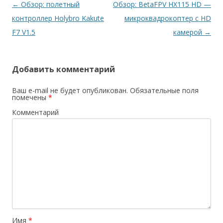
Навигация
←
Обзор: полетный
Обзор: BetaFPV HX115 HD —
по
контроллер Holybro Kakute
микроквадрокоптер с HD
записям
F7 V1.5
камерой
→
Добавить комментарий
Ваш e-mail не будет опубликован.
Обязательные поля
помечены
*
Комментарий
Имя
*