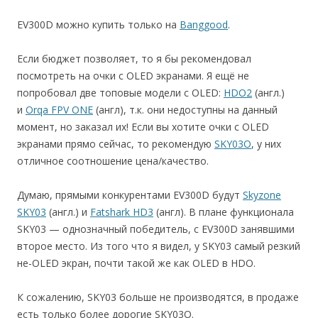
EV300D можно купить только на
Banggood
.
Если бюджет позволяет, то я бы рекомендовал
посмотреть на очки с OLED экранами. Я ещё не
попробовал две топовые модели с OLED:
HDO2
(англ.)
и
Orqa FPV ONE
(англ), т.к. они недоступны на данный
момент, но заказал их! Если вы хотите очки с OLED
экранами прямо сейчас, то рекомендую
SKY03O
, у них
отличное соотношение цена/качество.
Думаю, прямыми конкурентами EV300D будут
Skyzone
SKY03
(англ.) и
Fatshark HD3
(англ). В плане функционала
SKY03 — однозначный победитель, c EV300D занявшими
второе место. Из того что я видел, у SKY03 самый резкий
не-OLED экран, почти такой же как OLED в HDO.
К сожалению, SKY03 больше не производятся, в продаже
есть только более дорогие SKY03O.