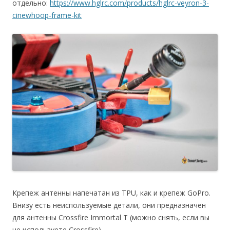
отдельно:
https://www.hglrc.com/products/hglrc-veyron-3-
cinewhoop-frame-kit
Крепеж антенны напечатан из TPU, как и крепеж GoPro.
Внизу есть неиспользуемые детали, они предназначен
для антенны Crossfire Immortal T (можно снять, если вы
не используете Crossfire).