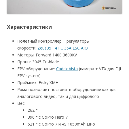
Характеристики
Полётный контроллер + регуляторы
скорости:
Zeus35 F4 FC 35A ESC AIO
Моторы: Forward 1408 3600KV
Пропы: 3045 Tri-blade
FPV оборудование:
Caddx Vista
(камера + VTX для DJI
FPV system)
Приёмник: Frsky XM+
Рама позволяет поставить оборудование как для
аналогового видео, так и для цифрового
Вес:
262 г
396 г с GoPro Hero 7
521 г с GoPro 7 и 4S 1050mAh LiPo