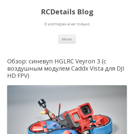
RCDetails Blog
О коптерах и не только
Перейти
Меню
к
содержимому
Обзор: синевуп HGLRC Veyron 3 (с
воздушным модулем Caddx Vista для DJI
HD FPV)