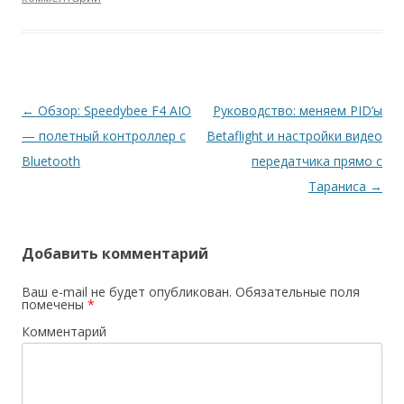
Навигация
←
Обзор: Speedybee F4 AIO
Руководство: меняем PID’ы
по
— полетный контроллер с
Betaflight и настройки видео
записям
Bluetooth
передатчика прямо с
Тараниса
→
Добавить комментарий
Ваш e-mail не будет опубликован.
Обязательные поля
помечены
*
Комментарий