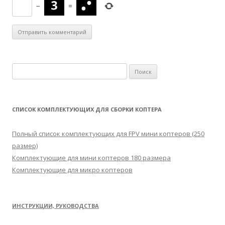
−
=
Н
а
й
т
СПИСОК КОМПЛЕКТУЮЩИХ ДЛЯ СБОРКИ КОПТЕРА
и
:
Полный список комплектующих для FPV мини коптеров (250
размер)
Комплектующие для мини коптеров 180 размера
Комплектующие для микро коптеров
ИНСТРУКЦИИ, РУКОВОДСТВА