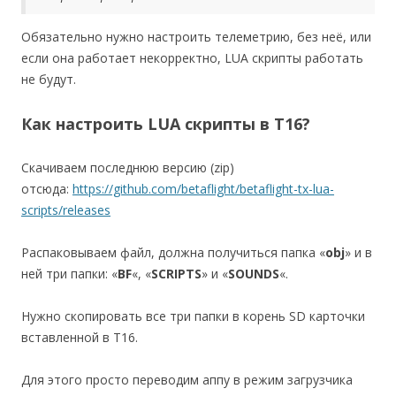
Обязательно нужно настроить телеметрию, без неё, или
если она работает некорректно, LUA скрипты работать
не будут.
Как настроить LUA скрипты в T16?
Скачиваем последнюю версию (zip)
отсюда:
https://github.com/betaflight/betaflight-tx-lua-
scripts/releases
Распаковываем файл, должна получиться папка «
obj
» и в
ней три папки: «
BF
«, «
SCRIPTS
» и «
SOUNDS
«.
Нужно скопировать все три папки в корень SD карточки
вставленной в T16.
Для этого просто переводим аппу в режим загрузчика