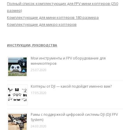
:
Полный список комплектующих для FPV мини коптеров (250
размер)
Комплектующие для мини коптеров 180 размера
Комплектующие для микро коптеров
ИНСТРУКЦИИ, РУКОВОДСТВА
Мои инструменты и FPV оборудование для
миникоптеров
25.07.2020
Коптеры от DJI — какой подойдет именно вам?
17.05.2020
Рамы с поддержкой цифровой системы DJI (DJI FPV
System)
24.03.2020