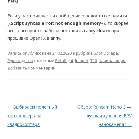
FAQ
Если у вас появляется сообщение о недостатке памяти
(«
Script syntax error: not enough memory
«), то скорее
всего вы просто забыли поставить галку «
luac
» при
прошивке OpenTX в аппу.
Запись опубликована
21.02.2020
в рубрике
Блог Оскара
,
Руководства
с метками
Betaflight
,
Jumper
,
T16
,
начинающим
.
Добавить комментарий
Навигация
←
Выбираем полетный
Обзор: Runcam Nano 3 —
по
контроллер для
лучшая курсовая FPV
записям
квадрокоптера
нанокамера?
→