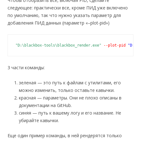
Чтобы отобразить все, включая PID, сделайте
следующее: практически все, кроме ПИД уже включено
по умолчанию, так что нужно указать параметр для
добавления ПИД данных (параметр «–plot-pid»)
"D:\blackbox-tools\blackbox_render.exe"
--plot-pid
"D:\bl
3 части команды:
зеленая — это путь к файлам с утилитами, его
можно изменить, только оставьте кавычки.
красная — параметры. Они не плохо описаны в
документации на GitHub.
синяя — путь к вашему логу и его название. Не
убирайте кавычки.
Еще один пример команды, в ней рендерятся только