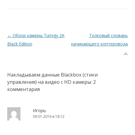
Навигация
←
Обзор камеры Turnigy 2K
Толковый словарь
по
Black Edition
начинающего коптеровода
записям
→
Накладываем данные Blackbox (стики
управления) на видео с HD камеры
: 2
комментария
Игорь
09.01.2016 в 18:12