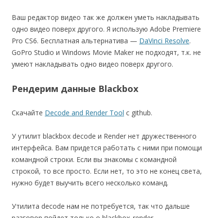
Ваш редактор видео так же должен уметь накладывать
одно видео поверх другого. Я использую Adobe Premiere
Pro CS6. Бесплатная альтернатива —
DaVinci Resolve
.
GoPro Studio и Windows Movie Maker не подходят, т.к. не
умеют накладывать одно видео поверх другого.
Рендерим данные Blackbox
Скачайте
Decode and Render Tool
с github.
У утилит blackbox decode и Render нет дружественного
интерфейса. Вам придется работать с ними при помощи
командной строки. Если вы знакомы с командной
строкой, то все просто. Если нет, то это не конец света,
нужно будет выучить всего несколько команд.
Утилита decode нам не потребуется, так что дальше
разговор пойдет только о blackbox_render.