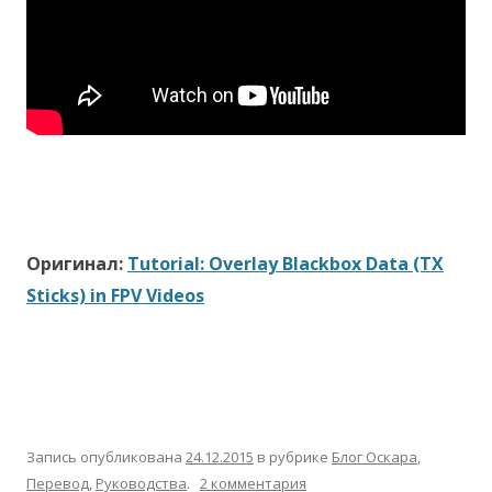
Оригинал:
Tutorial: Overlay Blackbox Data (TX
Sticks) in FPV Videos
Запись опубликована
24.12.2015
в рубрике
Блог Оскара
,
Перевод
,
Руководства
.
2 комментария