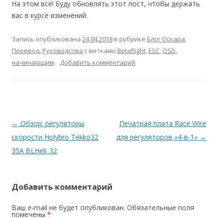
На этом всё! Буду обновлять этот пост, чтобы держать
вас в курсе изменений.
Запись опубликована
24.04.2018
в рубрике
Блог Оскара
,
Перевод
,
Руководства
с метками
Betaflight
,
ESC
,
OSD
,
начинающим
.
Добавить комментарий
Навигация
←
Обзор: регуляторы
Печатная плата Race Wire
по
скорости Holybro Tekko32
для регуляторов «4-в-1»
→
записям
35A BLHeli_32
Добавить комментарий
Ваш e-mail не будет опубликован.
Обязательные поля
помечены
*