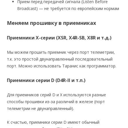
Прием перед передачей сигнала (Listen Before
Broadcast) — не требуется по европейским нормам
Меняем прошивку в приемниках
Приемники X-серии (XSR, X4R-SB, X8R и т.д.)
Мы можем прошить приемник через порт телеметрии,
т.к. это простой двунаправленный последовательный
порт. Можно использовать Таранис как программатор.
Приемники серии D (D4R-II и т.п.)
Для приемников серий D и X используются разные
способы прошивки из-за различий в железе (порт
телеметрии не двунаправленный).
К счастью, приемники серии D имеют обычный