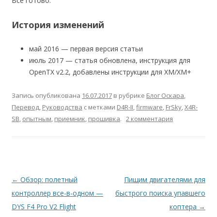
Все готово.
История изменений
май 2016 — первая версия статьи
июль 2017 — статья обновлена, инструкция для
OpenTX v2.2, добавлены инструкции для XM/XM+
Запись опубликована
16.07.2017
в рубрике
Блог Оскара
,
Перевод
,
Руководства
с метками
D4R-II
,
firmware
,
FrSky
,
X4R-
SB
,
опытным
,
приемник
,
прошивка
.
2 комментария
Навигация
←
Обзор: полетный
Пищим двигателями для
по
контроллер все-в-одном —
быстрого поиска упавшего
записям
DYS F4 Pro V2 Flight
коптера
→