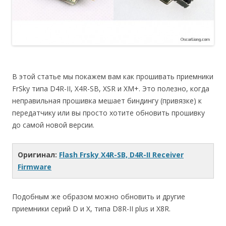
В этой статье мы покажем вам как прошивать приемники
FrSky типа D4R-II, X4R-SB, XSR и XM+. Это полезно, когда
неправильная прошивка мешает биндингу (привязке) к
передатчику или вы просто хотите обновить прошивку
до самой новой версии.
Оригинал:
Flash Frsky X4R-SB, D4R-II Receiver
Firmware
Подобным же образом можно обновить и другие
приемники серий D и X, типа D8R-II plus и X8R.