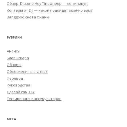
Обзор: Diatone Hey Tinawhoop — не тинивуп
Коптеры от DJI — какой подойдет именно вам?
Banggood снова с нами.
РУБРИКИ
Анонсы
Блог Оскара
Обзоры
Обновления в статьях
Перевод
Руководства
Сделай сам, DIY
Тестирование аккумуляторов
МЕТА