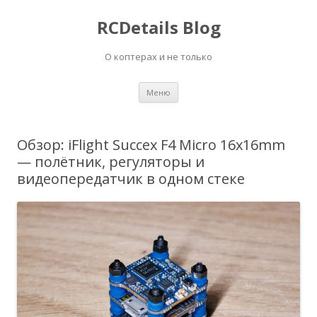
RCDetails Blog
О коптерах и не только
Перейти
Меню
к
содержимому
Обзор: iFlight Succex F4 Micro 16x16mm
— полётник, регуляторы и
видеопередатчик в одном стеке