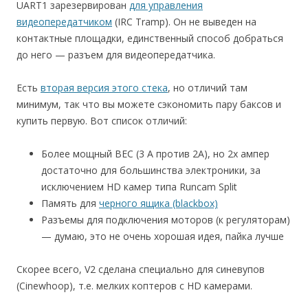
UART1 зарезервирован
для управления
видеопередатчиком
(IRC Tramp). Он не выведен на
контактные площадки, единственный способ добраться
до него — разъем для видеопередатчика.
Есть
вторая версия этого стека
, но отличий там
минимум, так что вы можете сэкономить пару баксов и
купить первую. Вот список отличий:
Более мощный BEC (3 А против 2А), но 2х ампер
достаточно для большинства электроники, за
исключением HD камер типа Runcam Split
Память для
черного ящика (blackbox)
Разъемы для подключения моторов (к регуляторам)
— думаю, это не очень хорошая идея, пайка лучше
Скорее всего, V2 сделана специально для синевупов
(Cinewhoop), т.е. мелких коптеров с HD камерами.