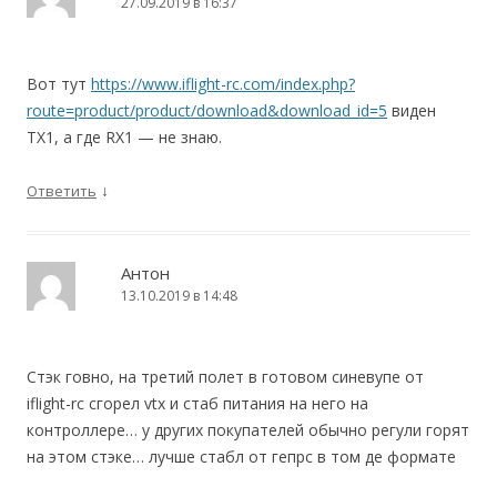
27.09.2019 в 16:37
Вот тут
https://www.iflight-rc.com/index.php?
route=product/product/download&download_id=5
виден
TX1, а где RX1 — не знаю.
↓
Ответить
Антон
13.10.2019 в 14:48
Стэк говно, на третий полет в готовом синевупе от
iflight-rc сгорел vtx и стаб питания на него на
контроллере… у других покупателей обычно регули горят
на этом стэке… лучше стабл от гепрс в том де формате