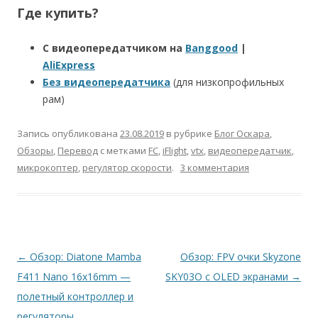
Где купить?
С видеопередатчиком на
Banggood
|
AliExpress
Без видеопередатчика
(для низкопрофильных
рам)
Запись опубликована
23.08.2019
в рубрике
Блог Оскара
,
Обзоры
,
Перевод
с метками
FC
,
iFlight
,
vtx
,
видеопередатчик
,
микрокоптер
,
регулятор скорости
.
3 комментария
Навигация
←
Обзор: Diatone Mamba
Обзор: FPV очки Skyzone
по
F411 Nano 16x16mm —
SKY03O с OLED экранами
→
записям
полетный контроллер и
регуляторы