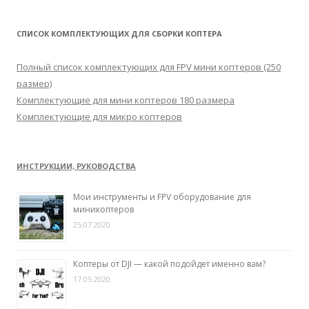
й
т
СПИСОК КОМПЛЕКТУЮЩИХ ДЛЯ СБОРКИ КОПТЕРА
и
:
Полный список комплектующих для FPV мини коптеров (250
размер)
Комплектующие для мини коптеров 180 размера
Комплектующие для микро коптеров
ИНСТРУКЦИИ, РУКОВОДСТВА
Мои инструменты и FPV оборудование для
миникоптеров
25.07.2020
Коптеры от DJI — какой подойдет именно вам?
17.05.2020