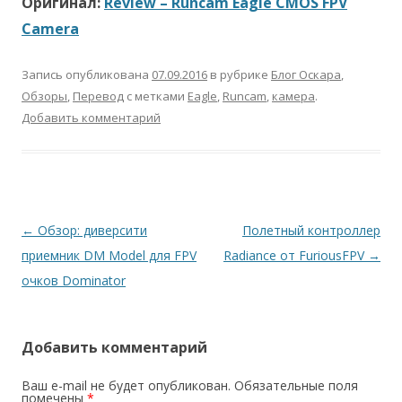
Оригинал:
Review – Runcam Eagle CMOS FPV
Camera
Запись опубликована
07.09.2016
в рубрике
Блог Оскара
,
Обзоры
,
Перевод
с метками
Eagle
,
Runcam
,
камера
.
Добавить комментарий
Навигация
←
Обзор: диверсити
Полетный контроллер
по
приемник DM Model для FPV
Radiance от FuriousFPV
→
записям
очков Dominator
Добавить комментарий
Ваш e-mail не будет опубликован.
Обязательные поля
помечены
*