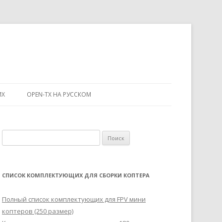
ИХ
OPEN-TX НА РУССКОМ
Н
а
й
т
СПИСОК КОМПЛЕКТУЮЩИХ ДЛЯ СБОРКИ КОПТЕРА
и
:
Полный список комплектующих для FPV мини
коптеров (250 размер)