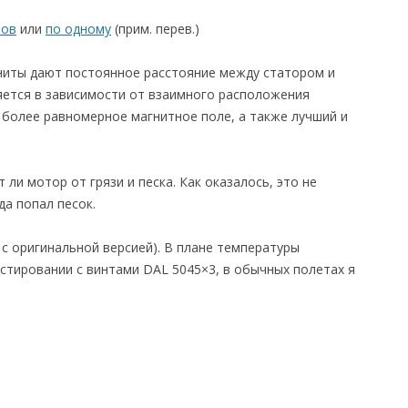
ров
или
по одному
(прим. перев.)
гниты дают постоянное расстояние между статором и
яется в зависимости от взаимного расположения
 более равномерное магнитное поле, а также лучший и
 ли мотор от грязи и песка. Как оказалось, это не
а попал песок.
 с оригинальной версией). В плане температуры
стировании с винтами DAL 5045×3, в обычных полетах я