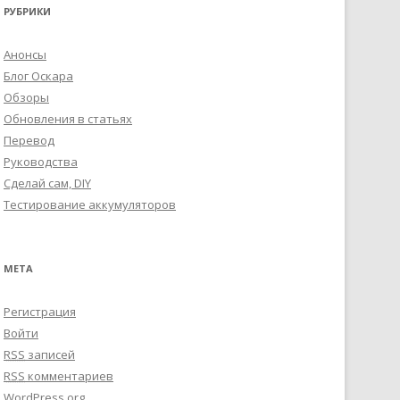
РУБРИКИ
Анонсы
Блог Оскара
Обзоры
Обновления в статьях
Перевод
Руководства
Сделай сам, DIY
Тестирование аккумуляторов
МЕТА
Регистрация
Войти
RSS
записей
RSS
комментариев
WordPress.org