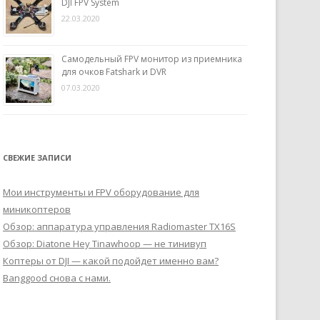
DJI FPV System
22.03.2020
Самодельный FPV монитор из приемника
для очков Fatshark и DVR
07.03.2020
СВЕЖИЕ ЗАПИСИ
Мои инструменты и FPV оборудование для
миникоптеров
Обзор: аппаратура управления Radiomaster TX16S
Обзор: Diatone Hey Tinawhoop — не тинивуп
Коптеры от DJI — какой подойдет именно вам?
Banggood снова с нами.