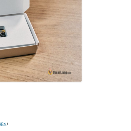
оры
)