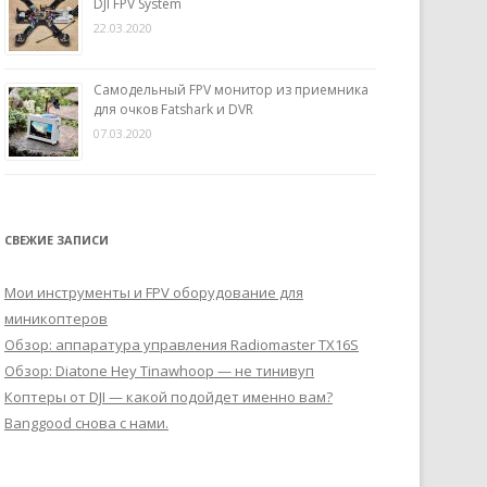
DJI FPV System
22.03.2020
Самодельный FPV монитор из приемника
для очков Fatshark и DVR
07.03.2020
СВЕЖИЕ ЗАПИСИ
Мои инструменты и FPV оборудование для
миникоптеров
Обзор: аппаратура управления Radiomaster TX16S
Обзор: Diatone Hey Tinawhoop — не тинивуп
Коптеры от DJI — какой подойдет именно вам?
Banggood снова с нами.