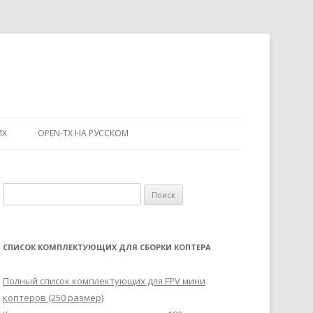
ИХ
OPEN-TX НА РУССКОМ
Н
а
й
т
СПИСОК КОМПЛЕКТУЮЩИХ ДЛЯ СБОРКИ КОПТЕРА
и
:
Полный список комплектующих для FPV мини
коптеров (250 размер)