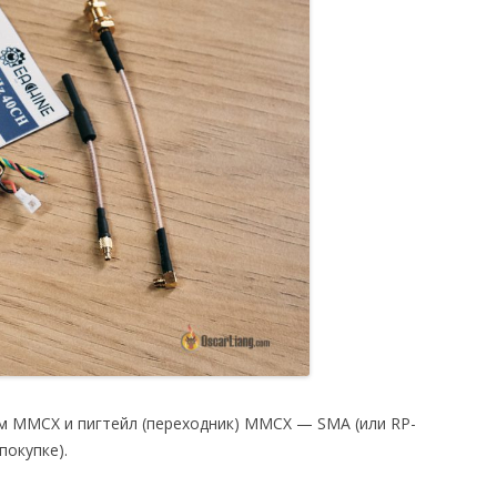
ом MMCX и пигтейл (переходник) MMCX — SMA (или RP-
покупке).