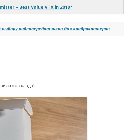
mitter – Best Value VTX in 2019?
о выбору видеопередатчиков для квадрокоптеров
.
айского склада).