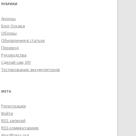
РУБРИКИ
Анонсы
Блог Оскара
Обзоры
Обновления в статьях
Перевод
Руководства
Сделай сам, DIY
Тестирование аккумуляторов
МЕТА
Регистрация
Войти
RSS
записей
RSS
комментариев
WordPress.org