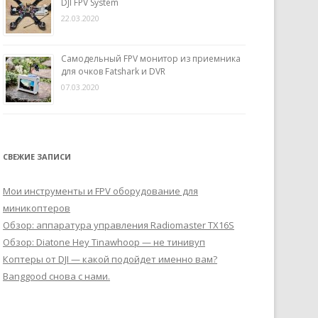
DJI FPV System
22.03.2020
Самодельный FPV монитор из приемника
для очков Fatshark и DVR
07.03.2020
СВЕЖИЕ ЗАПИСИ
Мои инструменты и FPV оборудование для
миникоптеров
Обзор: аппаратура управления Radiomaster TX16S
Обзор: Diatone Hey Tinawhoop — не тинивуп
Коптеры от DJI — какой подойдет именно вам?
Banggood снова с нами.