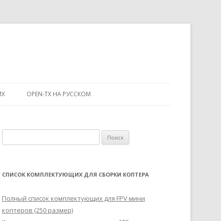
ИХ
OPEN-TX НА РУССКОМ
Н
а
й
т
СПИСОК КОМПЛЕКТУЮЩИХ ДЛЯ СБОРКИ КОПТЕРА
и
:
Полный список комплектующих для FPV мини
коптеров (250 размер)