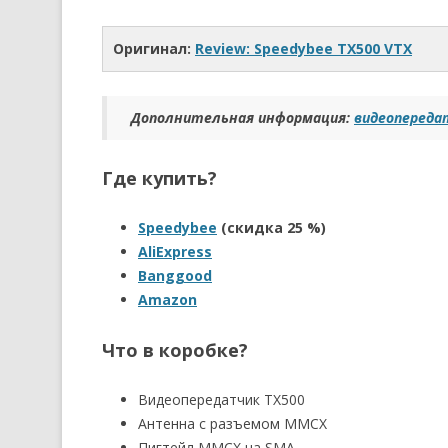
Оригинал:
Review: Speedybee TX500 VTX
Дополнительная информация:
видеопередат
Где купить?
Speedybee
(скидка 25 %)
AliExpress
Banggood
Amazon
Что в коробке?
Видеопередатчик TX500
Антенна с разъемом MMCX
Пигтейл MMCX на SMA