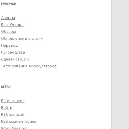
РУБРИКИ
Анонсы
Блог Оскара
Обзоры
Обновления в статьях
Перевод
Руководства
Сделай сам, DIY
Тестирование аккумуляторов
МЕТА
Регистрация
Войти
RSS
записей
RSS
комментариев
WordPress.org