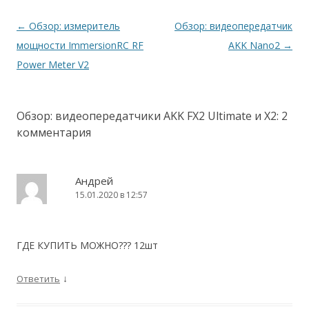
Навигация
←
Обзор: измеритель
Обзор: видеопередатчик
по
мощности ImmersionRC RF
AKK Nano2
→
записям
Power Meter V2
Обзор: видеопередатчики AKK FX2 Ultimate и X2
: 2
комментария
Андрей
15.01.2020 в 12:57
ГДЕ КУПИТЬ МОЖНО??? 12шт
↓
Ответить