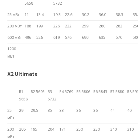
5658
5732
25 мВт
11
13.4
19.3
22.6
30.2
36.0
38.3
35
200 мВт
188
199
226
222
259
280
282
25
600 мВт
496
526
619
576
690
635
570
50
1200
мВт
X2 Ultimate
R1
R2 5695
R3
R4 5769
R5 5806
R6 5843
R7 5880
R8 59
5658
5732
25
29
29.5
35
33
36
36
44
40
мВт
200
206
195
204
171
250
230
340
310
мВт