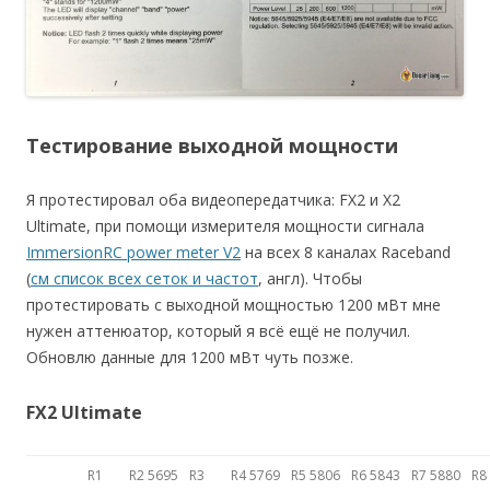
Тестирование выходной мощности
Я протестировал оба видеопередатчика: FX2 и X2
Ultimate, при помощи измерителя мощности сигнала
ImmersionRC power meter V2
на всех 8 каналах Raceband
(
см список всех сеток и частот
, англ). Чтобы
протестировать с выходной мощностью 1200 мВт мне
нужен аттенюатор, который я всё ещё не получил.
Обновлю данные для 1200 мВт чуть позже.
FX2 Ultimate
R1
R2 5695
R3
R4 5769
R5 5806
R6 5843
R7 5880
R8