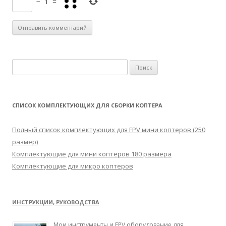
−
1
=
Н
а
й
т
СПИСОК КОМПЛЕКТУЮЩИХ ДЛЯ СБОРКИ КОПТЕРА
и
:
Полный список комплектующих для FPV мини коптеров (250
размер)
Комплектующие для мини коптеров 180 размера
Комплектующие для микро коптеров
ИНСТРУКЦИИ, РУКОВОДСТВА
Мои инструменты и FPV оборудование для