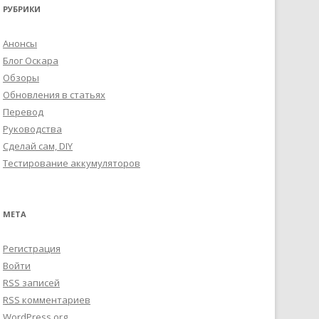
РУБРИКИ
Анонсы
Блог Оскара
Обзоры
Обновления в статьях
Перевод
Руководства
Сделай сам, DIY
Тестирование аккумуляторов
МЕТА
Регистрация
Войти
RSS
записей
RSS
комментариев
WordPress.org