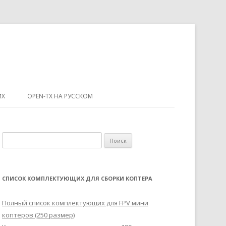
ИХ
OPEN-TX НА РУССКОМ
Н
а
й
т
СПИСОК КОМПЛЕКТУЮЩИХ ДЛЯ СБОРКИ КОПТЕРА
и
:
Полный список комплектующих для FPV мини
коптеров (250 размер)