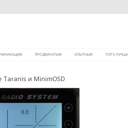
Перейти
к
АЧИНАЮЩИМ
ПРОДВИНУТЫМ
ОПЫТНЫМ
ТОП 5 ЛУЧШ
содержимому
е Taranis и MinimOSD