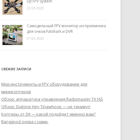
DJI FPV System
22.03.2020
Самодельный FPV монитор из приемника
для очков Fatshark и DVR
07.03.2020
СВЕЖИЕ ЗАПИСИ
Мои инструменты и FPV оборудование для
миникоптеров
Обзор: аппаратура управления Radiomaster TX16S
Обзор: Diatone Hey Tinawhoop — не тинивуп
Коптеры от DJI — какой подойдет именно вам?
Banggood снова с нами.