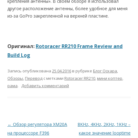
крепления антенны». В своем обзоре я использовал
другое расположение антенны, более удобное для меня
из-за GoPro закрепленной на верхней пластине.
Оригинал:
Rotoracer RR210 Frame Review and
Build Log
Запись опубликована
25.04.2016
в рубрике
Блог Оскара
,
Обзоры
,
Перевод
с метками
Rotoracer RR210
,
мини коптер
,
рама
.
Добавить комментарий
Навигация
←
Обзор регулятора XM20A
8KHz, 4KHz, 2KHz, 1KHz –
по
на процессоре F396
какое значение looptime