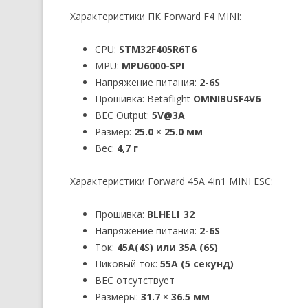
Характеристики ПК Forward F4 MINI:
CPU:
STM32F405R6T6
MPU:
MPU6000-SPI
Напряжение питания:
2-6S
Прошивка: Betaflight
OMNIBUSF4V6
BEC Output:
5V@3A
Размер:
25.0 × 25.0 мм
Вес:
4,7 г
Характеристики Forward 45A 4in1 MINI ESC:
Прошивка:
BLHELI_32
Напряжение питания:
2-6S
Ток:
45A(4S) или 35A (6S)
Пиковый ток:
55A (5 секунд)
BEC отсутствует
Размеры:
31.7 × 36.5 мм