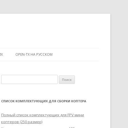
ИХ
OPEN-TX НА РУССКОМ
Н
а
й
т
СПИСОК КОМПЛЕКТУЮЩИХ ДЛЯ СБОРКИ КОПТЕРА
и
:
Полный список комплектующих для FPV мини
коптеров (250 размер)