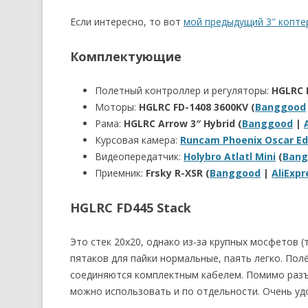
Если интересно, то вот
мой предыдущий 3″ копте
Комплектующие
Полетный контроллер и регуляторы:
HGLRC 
Моторы:
HGLRC FD-1408 3600KV (
Banggood
Рама:
HGLRC Arrow 3″ Hybrid (
Banggood
|
Курсовая камера:
Runcam Phoenix Oscar Ed
Видеопередатчик:
Holybro Atlatl Mini
(
Bang
Приемник:
Frsky R-XSR (
Banggood
|
AliExpr
HGLRC FD445 Stack
Это стек 20х20, однако из-за крупных мосфетов (
пятаков для пайки нормальные, паять легко. Пол
соединяются комплектным кабелем. Помимо разъ
можно использовать и по отдельности. Очень уд