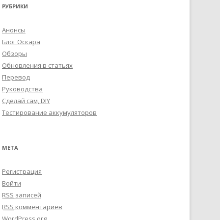
РУБРИКИ
Анонсы
Блог Оскара
Обзоры
Обновления в статьях
Перевод
Руководства
Сделай сам, DIY
Тестирование аккумуляторов
МЕТА
Регистрация
Войти
RSS
записей
RSS
комментариев
WordPress.org