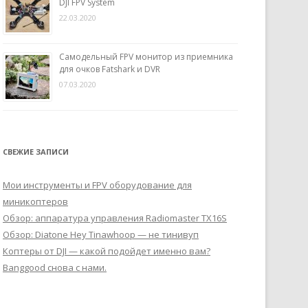
DJI FPV System
22.03.2020
Самодельный FPV монитор из приемника
для очков Fatshark и DVR
07.03.2020
СВЕЖИЕ ЗАПИСИ
Мои инструменты и FPV оборудование для
миникоптеров
Обзор: аппаратура управления Radiomaster TX16S
Обзор: Diatone Hey Tinawhoop — не тинивуп
Коптеры от DJI — какой подойдет именно вам?
Banggood снова с нами.