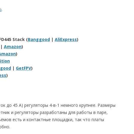
р
.
FD445 Stack (
Banggood
|
AliExpress
)
|
Amazon
)
Amazon
)
ition
good
|
GetFPV
)
ess
)
ток до 45 А) регуляторы 4-в-1 немного крупнее. Размеры
ётник и регуляторы разработаны для работы в паре,
ёмов есть и контактные площадки, так что платы
обно.