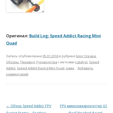
Оригинал:
Build Log: Speed Addict Racing Mini
Quad
Запись опубликована
05.01.2016
в рубрике
Блог Оскара
,
Обзоры
,
Перевод
,
Руководства
с метками
Catalyst
,
Speed
Addict
,
Speed Addict Racing Mini Quad
,
рама
.
Добавить
комментарий
Навигация
←
Обзор Speed Addict FPV
FPV микроквадрокоптер V2
по
Racing Frame – Fearless
— Beef Brushed Board —