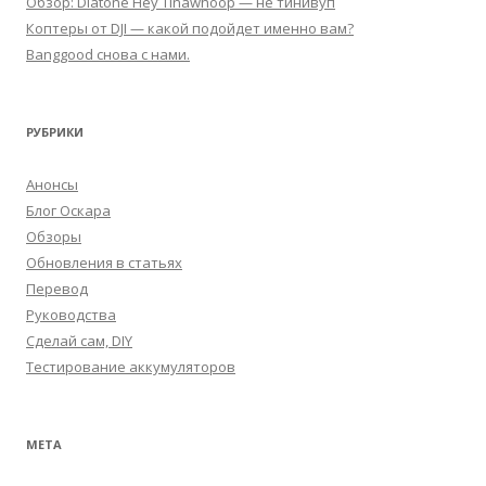
Обзор: Diatone Hey Tinawhoop — не тинивуп
Коптеры от DJI — какой подойдет именно вам?
Banggood снова с нами.
РУБРИКИ
Анонсы
Блог Оскара
Обзоры
Обновления в статьях
Перевод
Руководства
Сделай сам, DIY
Тестирование аккумуляторов
МЕТА