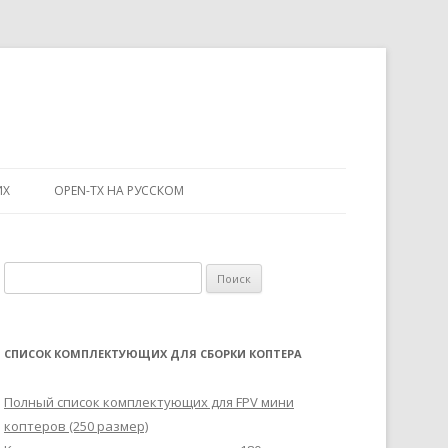
ИХ
OPEN-TX НА РУССКОМ
Н
а
й
т
СПИСОК КОМПЛЕКТУЮЩИХ ДЛЯ СБОРКИ КОПТЕРА
и
:
Полный список комплектующих для FPV мини
коптеров (250 размер)