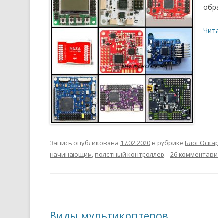
обр
Чит
Запись опубликована
17.02.2020
в рубрике
Блог Оска
начинающим
,
полетный контроллер
.
26 комментари
Виды мультикоптеров