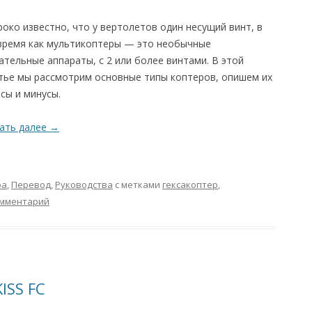
око известно, что у вертолетов один несущий винт, в
время как мультикоптеры — это необычные
ательные аппараты, с 2 или более винтами. В этой
тье мы рассмотрим основные типы коптеров, опишем их
сы и минусы.
ать далее
→
ра
,
Перевод
,
Руководства
с метками
гексакоптер
,
омментарий
ISS FC