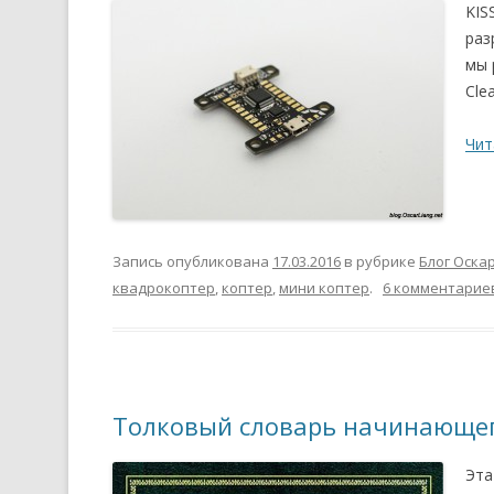
KIS
раз
мы 
Cle
Чит
Запись опубликована
17.03.2016
в рубрике
Блог Оска
квадрокоптер
,
коптер
,
мини коптер
.
6 комментарие
Толковый словарь начинающег
Эта