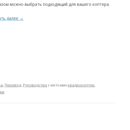
азом можно выбрать подходящий для вашего коптера.
ать далее
→
ра
,
Перевод
,
Руководства
с метками
квадрокоптер
,
ев