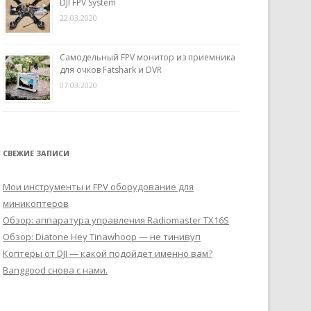
DJI FPV System
22.03.2020
Самодельный FPV монитор из приемника
для очков Fatshark и DVR
07.03.2020
СВЕЖИЕ ЗАПИСИ
Мои инструменты и FPV оборудование для
миникоптеров
Обзор: аппаратура управления Radiomaster TX16S
Обзор: Diatone Hey Tinawhoop — не тинивуп
Коптеры от DJI — какой подойдет именно вам?
Banggood снова с нами.