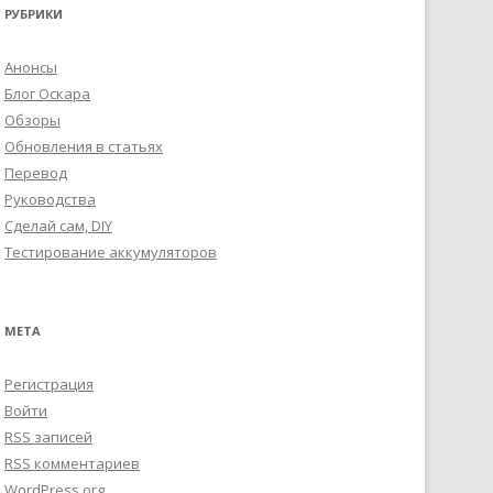
РУБРИКИ
Анонсы
Блог Оскара
Обзоры
Обновления в статьях
Перевод
Руководства
Сделай сам, DIY
Тестирование аккумуляторов
МЕТА
Регистрация
Войти
RSS
записей
RSS
комментариев
WordPress.org