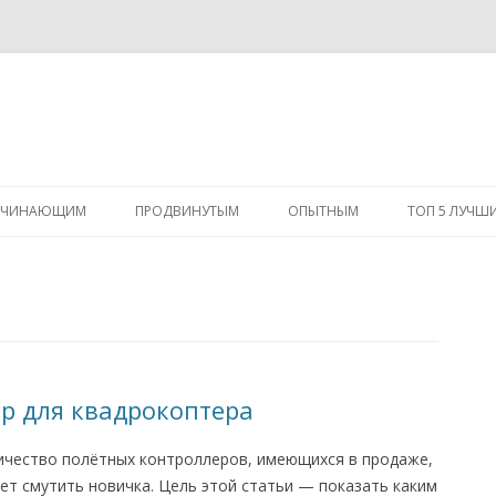
Перейти
к
АЧИНАЮЩИМ
ПРОДВИНУТЫМ
ОПЫТНЫМ
ТОП 5 ЛУЧШ
содержимому
р для квадрокоптера
ичество полётных контроллеров, имеющихся в продаже,
ет смутить новичка. Цель этой статьи — показать каким