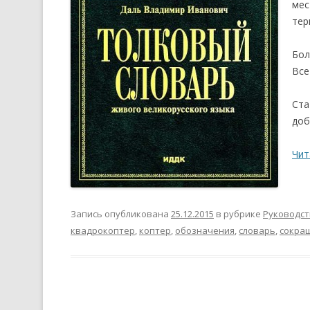
мес
тер
Бол
Все
Ста
доб
Чит
Запись опубликована
25.12.2015
в рубрике
Руководст
квадрокоптер
,
коптер
,
обозначения
,
словарь
,
сокра