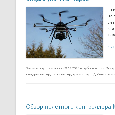
Шир
то 
лет
ста
плю
Чит
Запись опубликована
09.11.2016
в рубрике
Блог Оска
квадрокоптер
,
октокоптер
,
трикоптер
.
Добавить к
Обзор полетного контроллера K