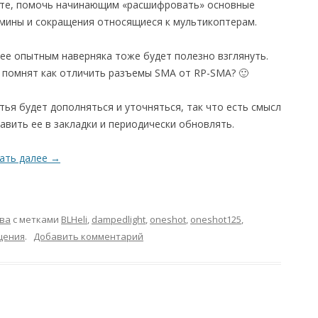
те, помочь начинающим «расшифровать» основные
мины и сокращения относящиеся к мультикоптерам.
ее опытным наверняка тоже будет полезно взглянуть.
 помнят как отличить разъемы SMA от RP-SMA? 🙂
тья будет дополняться и уточняться, так что есть смысл
авить ее в закладки и периодически обновлять.
ать далее
→
ва
с метками
BLHeli
,
dampedlight
,
oneshot
,
oneshot125
,
щения
.
Добавить комментарий