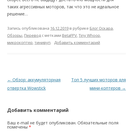
таких агрессивных моторов, так что это не идеальное
решение…
Запись опубликована
16.12.2019
в рубрике
Блог Оскара
,
Обзоры
,
Перевод
с метками
BetaFPV
,
Tiny Whoop
,
микрокоптер
,
тинивуп
.
Добавить комментарий
Навигация
←
Обзор: аккумуляторная
Топ 5 лучших моторов для
по
отвертка Wowstick
мини-коптеров
→
записям
Добавить комментарий
Ваш e-mail не будет опубликован.
Обязательные поля
помечены
*