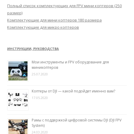
:
Полный список комплектующих для FPV мини коптеров (250
размер)
Комплектующие для мини коптеров 180 размера
Комплектующие для микро коптеров
ИНСТРУКЦИИ, РУКОВОДСТВА
Мои инструменты и FPV оборудование для
миникоптеров
25.07.2020
Коптеры от DJI — какой подойдет именно вам?
17.05.2020
Рамы с поддержкой цифровой системы DJI (DJI FPV
System)
24.03.2020