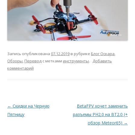
Запись опубликована
07.12.2019
в рубрике
Блог Оскара
,
Обзоры
,
Перевод
с метками
инструменты
.
Добавить
комментарий
Навигация
←
Скидки на Черную
BetaFPV хочет заменить
по
Пятницу
разъемы PH2.0 на BT2.0 (+
записям
обзор Meteor65)
→