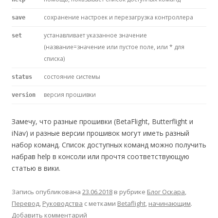
сохранение настроек и перезагрузка контроллера
save
устанавливает указанное значение
set
(название=значение или пустое поле, или * для
списка)
состояние системы
status
версия прошивки
version
Замечу, что разные прошивки (BetaFlight, Butterflight и
iNav) и разные версии прошивок могут иметь разный
набор команд. Список доступных команд можно получить
набрав help в консоли или прочтя соответствующую
статью в вики.
Запись опубликована
23.06.2018
в рубрике
Блог Оскара
,
Перевод
,
Руководства
с метками
Betaflight
,
начинающим
.
Добавить комментарий