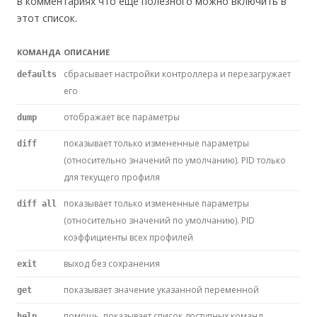
в комментариях что ещё полезного можно включить в
этот список.
КОМАНДА
ОПИСАНИЕ
сбрасывает настройки контроллера и перезагружает
defaults
его
отображает все параметры
dump
показывает только измененные параметры
diff
(относительно значений по умолчанию). PID только
для текущего профиля
показывает только измененные параметры
diff all
(относительно значений по умолчанию). PID
коэффициенты всех профилей
выход без сохранения
exit
показывает значение указанной переменной
get
помощь, показывает список доступных команд
help