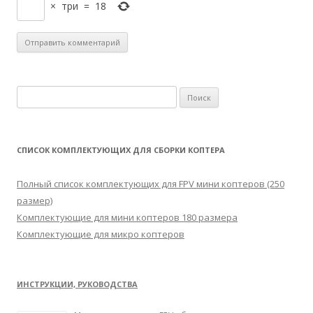
×
три
=
18
Н
а
й
т
СПИСОК КОМПЛЕКТУЮЩИХ ДЛЯ СБОРКИ КОПТЕРА
и
:
Полный список комплектующих для FPV мини коптеров (250
размер)
Комплектующие для мини коптеров 180 размера
Комплектующие для микро коптеров
ИНСТРУКЦИИ, РУКОВОДСТВА