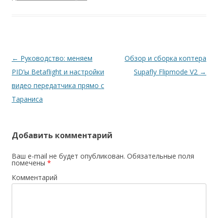
Навигация
←
Руководство: меняем
Обзор и сборка коптера
по
PID’ы Betaflight и настройки
Supafly Flipmode V2
→
записям
видео передатчика прямо с
Тараниса
Добавить комментарий
Ваш e-mail не будет опубликован.
Обязательные поля
помечены
*
Комментарий