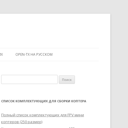
ИХ
OPEN-TX НА РУССКОМ
Н
а
й
т
СПИСОК КОМПЛЕКТУЮЩИХ ДЛЯ СБОРКИ КОПТЕРА
и
:
Полный список комплектующих для FPV мини
коптеров (250 размер)