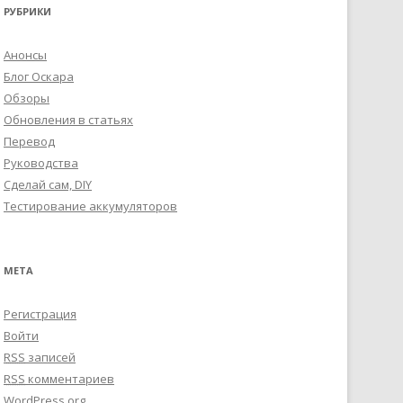
РУБРИКИ
Анонсы
Блог Оскара
Обзоры
Обновления в статьях
Перевод
Руководства
Сделай сам, DIY
Тестирование аккумуляторов
МЕТА
Регистрация
Войти
RSS
записей
RSS
комментариев
WordPress.org