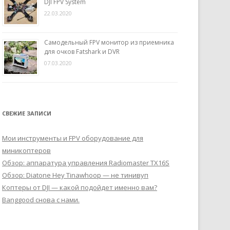
DJI FPV System
22.03.2020
Самодельный FPV монитор из приемника
для очков Fatshark и DVR
07.03.2020
СВЕЖИЕ ЗАПИСИ
Мои инструменты и FPV оборудование для
миникоптеров
Обзор: аппаратура управления Radiomaster TX16S
Обзор: Diatone Hey Tinawhoop — не тинивуп
Коптеры от DJI — какой подойдет именно вам?
Banggood снова с нами.