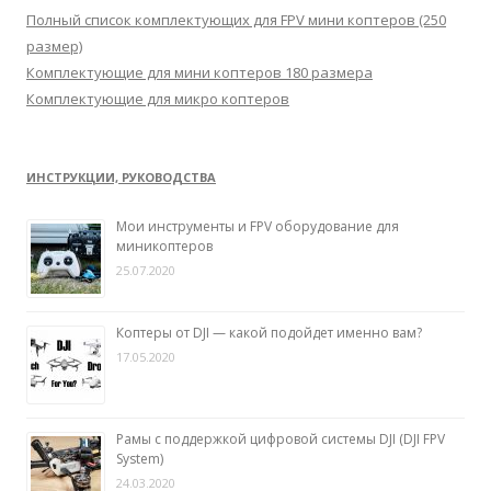
:
Полный список комплектующих для FPV мини коптеров (250
размер)
Комплектующие для мини коптеров 180 размера
Комплектующие для микро коптеров
ИНСТРУКЦИИ, РУКОВОДСТВА
Мои инструменты и FPV оборудование для
миникоптеров
25.07.2020
Коптеры от DJI — какой подойдет именно вам?
17.05.2020
Рамы с поддержкой цифровой системы DJI (DJI FPV
System)
24.03.2020