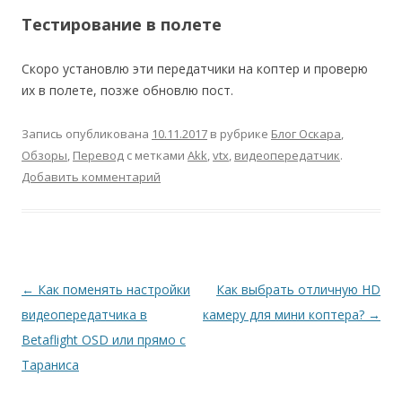
Тестирование в полете
Скоро установлю эти передатчики на коптер и проверю
их в полете, позже обновлю пост.
Запись опубликована
10.11.2017
в рубрике
Блог Оскара
,
Обзоры
,
Перевод
с метками
Akk
,
vtx
,
видеопередатчик
.
Добавить комментарий
Навигация
←
Как поменять настройки
Как выбрать отличную HD
по
видеопередатчика в
камеру для мини коптера?
→
записям
Betaflight OSD или прямо с
Тараниса