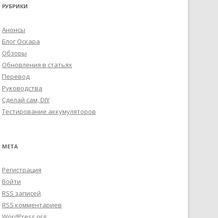
РУБРИКИ
Анонсы
Блог Оскара
Обзоры
Обновления в статьях
Перевод
Руководства
Сделай сам, DIY
Тестирование аккумуляторов
МЕТА
Регистрация
Войти
RSS
записей
RSS
комментариев
WordPress.org