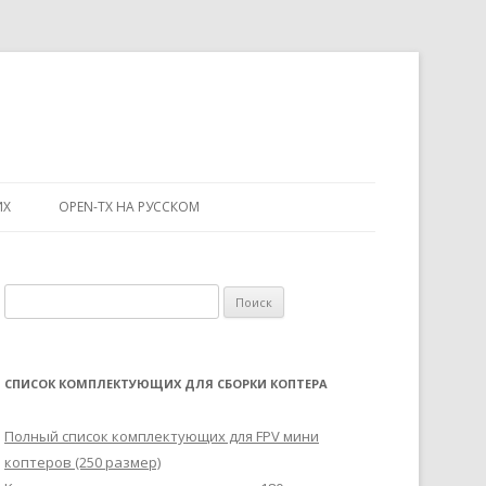
ИХ
OPEN-TX НА РУССКОМ
Н
а
й
т
СПИСОК КОМПЛЕКТУЮЩИХ ДЛЯ СБОРКИ КОПТЕРА
и
:
Полный список комплектующих для FPV мини
коптеров (250 размер)