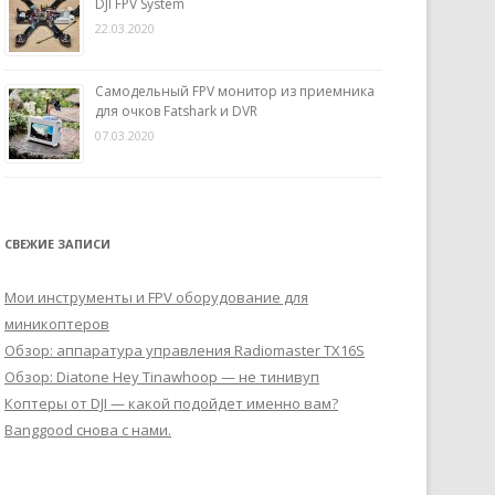
DJI FPV System
22.03.2020
Самодельный FPV монитор из приемника
для очков Fatshark и DVR
07.03.2020
СВЕЖИЕ ЗАПИСИ
Мои инструменты и FPV оборудование для
миникоптеров
Обзор: аппаратура управления Radiomaster TX16S
Обзор: Diatone Hey Tinawhoop — не тинивуп
Коптеры от DJI — какой подойдет именно вам?
Banggood снова с нами.