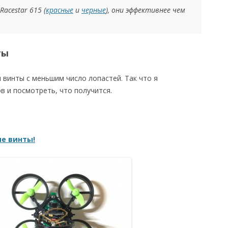
cestar 615 (
красные
и
черные
), они эффективнее чем
ты
винты с меньшим число лопастей. Так что я
в и посмотреть, что получится.
е винты!