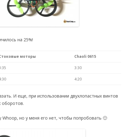
ичилось на 25%!
Стоковые моторы
Chaoli 0615
3:35
3:30
4:30
4:20
азать. И еще, при использовании двухлопастных винтов
х оборотов.
y Whoop, но у меня его нет, чтобы попробовать 🙂