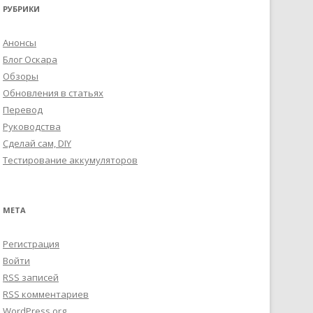
РУБРИКИ
Анонсы
Блог Оскара
Обзоры
Обновления в статьях
Перевод
Руководства
Сделай сам, DIY
Тестирование аккумуляторов
МЕТА
Регистрация
Войти
RSS
записей
RSS
комментариев
WordPress.org