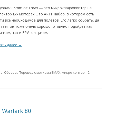
yhawk 85mm от Emax — это микроквадрокоптер на
лекторных моторах. Это ARTF набор, в котором есть
ти все необходимое для полетов. Его легко собрать, да
етает он тоже очень хорошо, отлично подойдет как
ичкам, так и FPV гонщикам.
ать далее
→
ра
,
Обзоры
,
Перевод
с метками
EMAX
,
микро коптер
.
2
 Warlark 80