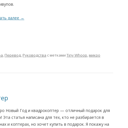
ивупов.
ать далее
→
ра
,
Перевод
,
Руководства
с метками
Tiny Whoop
,
микро
тер
ро Новый Год и квадрокоптер — отличный подарок для
х! Эта статья написана для тех, кто не разбирается в
нах и коптерах, но хочет купить в подарок. Я покажу на