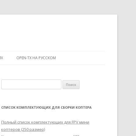
ИХ
OPEN-TX НА РУССКОМ
Н
а
й
т
СПИСОК КОМПЛЕКТУЮЩИХ ДЛЯ СБОРКИ КОПТЕРА
и
:
Полный список комплектующих для FPV мини
коптеров (250 размер)