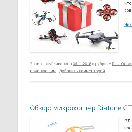
что
сов
Чит
Запись опубликована
06.11.2018
в рубрике
Блог Оска
начинающим
.
Добавить комментарий
Обзор: микрокоптер Diatone GT
GT-
про