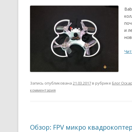
Bab
кол
поч
и л
нов
Чит
Запись опубликована
21.03.2017
в рубрике
Блог Оска
комментария
Обзор: FPV микро квадрокоптер