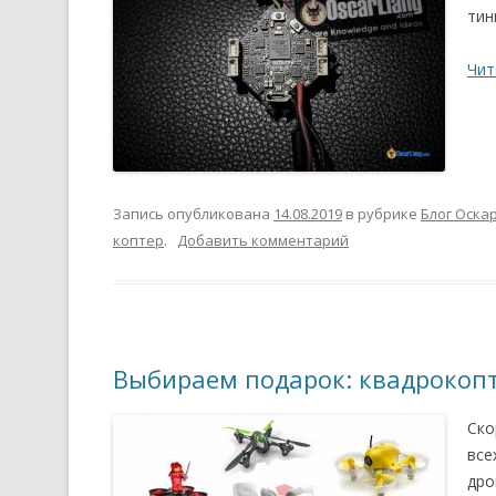
тин
Чит
Запись опубликована
14.08.2019
в рубрике
Блог Оска
коптер
.
Добавить комментарий
Выбираем подарок: квадрокоп
Ско
все
дро