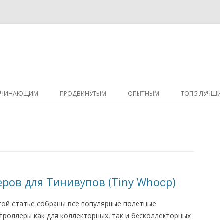
Перейти
к
АЧИНАЮЩИМ
ПРОДВИНУТЫМ
ОПЫТНЫМ
ТОП 5 ЛУЧШ
содержимому
ров для Тинивупов (Tiny Whoop)
той статье собраны все популярные полётные
троллеры как для коллекторных, так и бесколлекторных