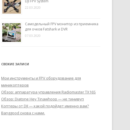
DJI FPV System
22.03.2020
Самодельный FPV монитор из приемника
для очков Fatshark и DVR
07.03.2020
СВЕЖИЕ ЗАПИСИ
Мои инструменты и FPV оборудование для
миникоптеров
Обзор: аппаратура управления Radiomaster TX16S
Обзор: Diatone Hey Tinawhoop — не тинивуп
Коптеры от DJI — какой подойдет именно вам?
Banggood снова с нами.