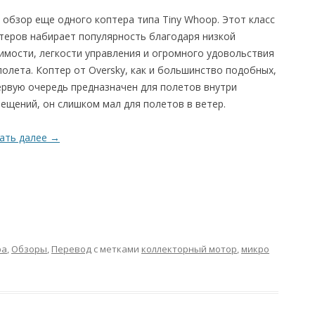
 обзор еще одного коптера типа Tiny Whoop. Этот класс
теров набирает популярность благодаря низкой
имости, легкости управления и огромного удовольствия
полета. Коптер от Oversky, как и большинство подобных,
ервую очередь предназначен для полетов внутри
ещений, он слишком мал для полетов в ветер.
ать далее
→
ра
,
Обзоры
,
Перевод
с метками
коллекторный мотор
,
микро