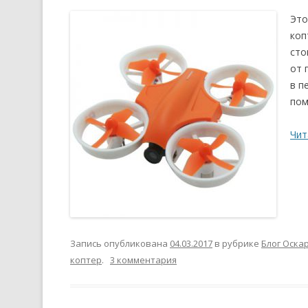
Это
коп
сто
от 
в п
пом
Чит
Запись опубликована
04.03.2017
в рубрике
Блог Оска
коптер
.
3 комментария