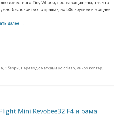
ошо известного Tiny Whoop, пропы защищены, так что
нужно беспокоиться о крашах; но b06 крупнее и мощнее.
ать далее
→
ра
,
Обзоры
,
Перевод
с метками
Boldclash
,
микро коптер
.
light Mini Revobee32 F4 и рама