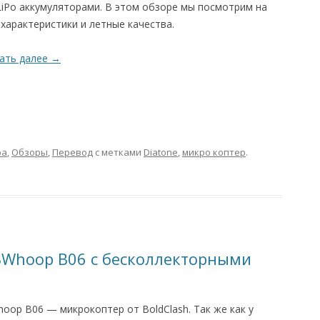
LiPo аккумуляторами. В этом обзоре мы посмотрим на
 характеристики и летные качества.
ать далее
→
ра
,
Обзоры
,
Перевод
с метками
Diatone
,
микро коптер
.
 BWhoop B06 с бесколлекторными
oop B06 — микрокоптер от BoldClash. Так же как у