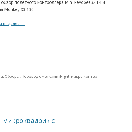
 обзор полетного контроллера Mini Revobee32 F4 и
ы Monkey X3 130.
ать далее
→
ра
,
Обзоры
,
Перевод
с метками
iFlight
,
микро коптер
,
 микроквадрик с