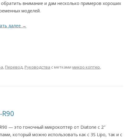
 обратить внимание и дам несколько примеров хороших
ременных моделей.
ать далее
→
ра
,
Перевод
,
Руководства
с метками
микро коптер
,
-R90
R90 — это гоночный микрокоптер от Diatone с 2″
пами, который можно использовать как с 3S Lipo, так и c