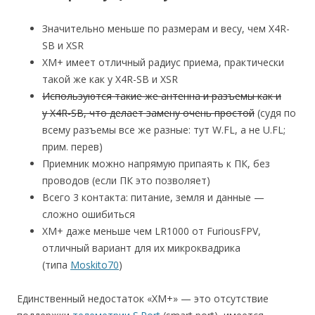
Значительно меньше по размерам и весу, чем X4R-
SB и XSR
XM+ имеет отличный радиус приема, практически
такой же как у X4R-SB и XSR
Используются такие же антенна и разъемы как и
у X4R-SB, что делает замену очень простой
(судя по
всему разъемы все же разные: тут W.FL, а не U.FL;
прим. перев)
Приемник можно напрямую припаять к ПК, без
проводов (если ПК это позволяет)
Всего 3 контакта: питание, земля и данные —
сложно ошибиться
XM+ даже меньше чем LR1000 от FuriousFPV,
отличный вариант для их микроквадрика
(типа
Moskito70
)
Единственный недостаток «XM+» — это отсутствие