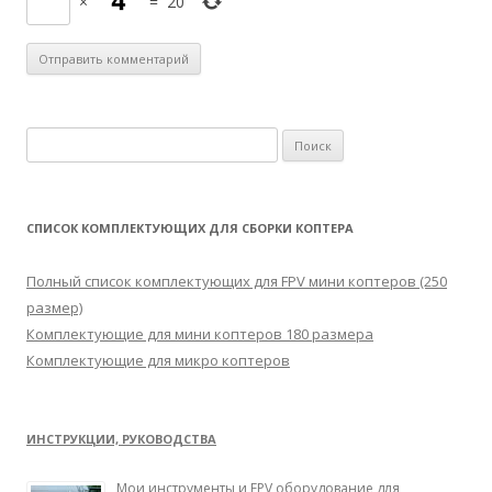
×
=
20
Н
а
й
т
СПИСОК КОМПЛЕКТУЮЩИХ ДЛЯ СБОРКИ КОПТЕРА
и
:
Полный список комплектующих для FPV мини коптеров (250
размер)
Комплектующие для мини коптеров 180 размера
Комплектующие для микро коптеров
ИНСТРУКЦИИ, РУКОВОДСТВА
Мои инструменты и FPV оборудование для