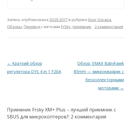
Запись опубликована
20.03.2017
в рубрике
Блог Оскара
,
Обзоры
,
Перевод
с метками
FrSky
,
приемник
.
2 комментария
Навигация
←
Краткий обзор
Обзор: EMAX Babyhawk
по
регулятора DYS 4 in 1 F20A
85mm — микроквадрик с
записям
бесколлекторными
моторами
→
Приемник Frsky XM+ Plus – лучший приемник с
SBUS для микрокоптеров?
: 2 комментария